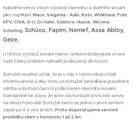
Nabízíme servis všech výrobců okenního a dveřního kování
jako například:
Maco, Siegenia - Aubi, Roto, Winkhaus, Fuhr,
KFV, CISA, G-U, Dr Hahn, Sobinco, Hueck, Wicona,
, Schüco, Fapim, Nemef, Assa Abloy,
Schüring
Geze.
U těchto výrobců kování máme i smluvní dodavatele a není
tudíž žádný problém nahradit poškozený díl novým.
Bohužel musíme uznat, že je u nás v tomto oboru malá
informovanost a díky tomu se bohužel zanedbává pravidelná
údržba a dochází často k poškozením okenního kování.
Standardně se stává, že jsme od montáže první, kdo servis
na oknech provádí. Bohužel často se jedná o první servisní
zásah po 8 a více letech.
Proto doporučujeme servisní
prohlídku oken v horizontu 1 až 2 let.